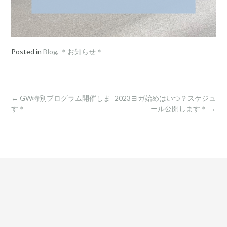
Posted in
Blog
,
＊お知らせ＊
Post
←
GW特別プログラム開催しま
2023ヨガ始めはいつ？スケジュ
navigation
す＊
ール公開します＊
→